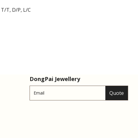
T/T, D/P, L/C
DongPai Jewellery
Quote