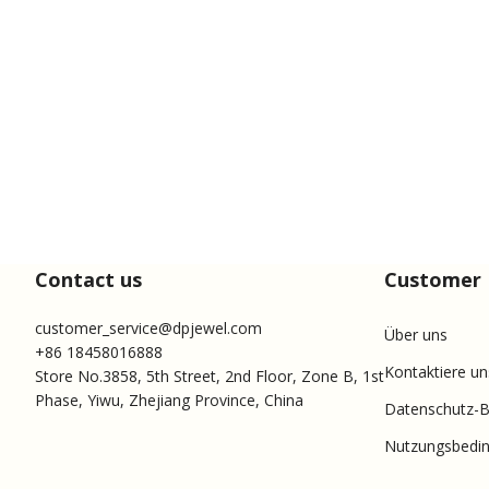
Contact us
Customer 
customer_service@dpjewel.com
Über uns
+86 18458016888
Kontaktiere un
Store No.3858, 5th Street, 2nd Floor, Zone B, 1st
Phase, Yiwu, Zhejiang Province, China
Datenschutz-
Nutzungsbedi