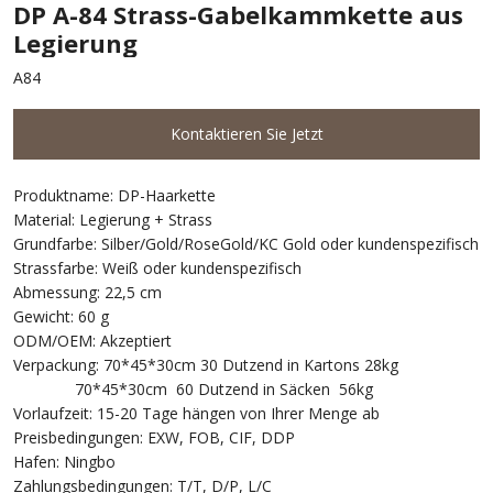
DP A-84 Strass-Gabelkammkette aus
Legierung
A84
Kontaktieren Sie Jetzt
Produktname: DP-Haarkette
Material: Legierung + Strass
Grundfarbe: Silber/Gold/RoseGold/KC Gold oder kundenspezifisch
Strassfarbe: Weiß oder kundenspezifisch
Abmessung: 22,5 cm
Gewicht: 60 g
ODM/OEM: Akzeptiert
Verpackung: 70*45*30cm 30 Dutzend in Kartons 28kg
70*45*30cm 60 Dutzend in Säcken 56kg
Vorlaufzeit: 15-20 Tage hängen von Ihrer Menge ab
Preisbedingungen: EXW, FOB, CIF, DDP
Hafen: Ningbo
Zahlungsbedingungen: T/T, D/P, L/C