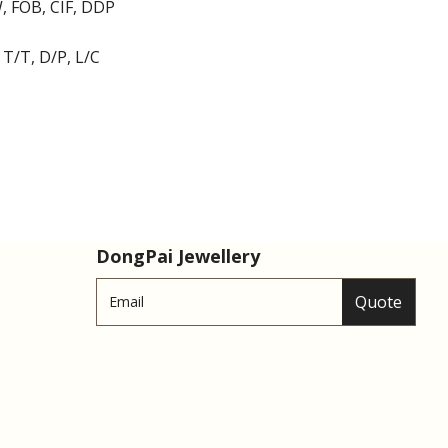
, FOB, CIF, DDP
T/T, D/P, L/C
DongPai Jewellery
Quote