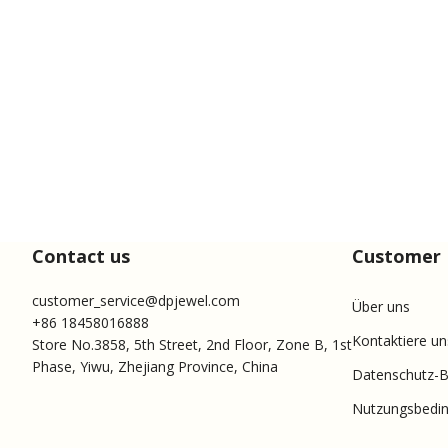
Contact us
Customer 
customer_service@dpjewel.com
Über uns
+86 18458016888
Kontaktiere un
Store No.3858, 5th Street, 2nd Floor, Zone B, 1st
Phase, Yiwu, Zhejiang Province, China
Datenschutz-
Nutzungsbedi